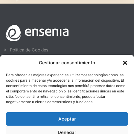
Política de Cookies
Avisos Legales
Gestionar consentimiento
Política de Privacidad
Política de Calidad
Para ofrecer las mejores experiencias, utilizamos tecnologías como las
cookies para almacenar y/o acceder a la información del dispositivo. El
ENSENIA FORMACIÓN - SORIA
consentimiento de estas tecnologías nos permitirá procesar datos como
el comportamiento de navegación o las identificaciones únicas en este
975 23 93 00
sitio. No consentir o retirar el consentimiento, puede afectar
C/ Ronda Eloy Sanz Villa, 6 bj. 42003. Soria
negativamente a ciertas características y funciones.
formacion@ensenia.es
Aceptar
ENSENIA FORMACIÓN - SORIA
975 30 09 52
Denegar