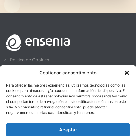
Política de Cookies
Avisos Legales
Gestionar consentimiento
Política de Privacidad
Política de Calidad
Para ofrecer las mejores experiencias, utilizamos tecnologías como las
cookies para almacenar y/o acceder a la información del dispositivo. El
ENSENIA FORMACIÓN - SORIA
consentimiento de estas tecnologías nos permitirá procesar datos como
el comportamiento de navegación o las identificaciones únicas en este
975 23 93 00
sitio. No consentir o retirar el consentimiento, puede afectar
C/ Ronda Eloy Sanz Villa, 6 bj. 42003. Soria
negativamente a ciertas características y funciones.
formacion@ensenia.es
Aceptar
ENSENIA FORMACIÓN - SORIA