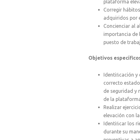
plataforma elev
Corregir hábito
adquiridos por e
Concienciar al 
importancia de 
puesto de traba
Objetivos específico
Identiﬁcación y
correcto estado
de seguridad y
de la plataform
Realizar ejercici
elevación con l
Identiﬁcar los r
durante su mane
preventivas a apl