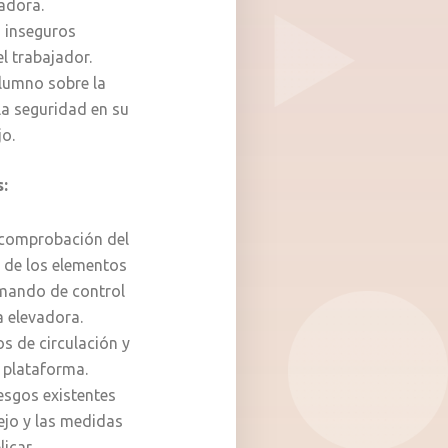
adora.
s inseguros
l trabajador.
alumno sobre la
la seguridad en su
jo.
s
:
 comprobación del
 de los elementos
 mando de control
a elevadora.
os de circulación y
a plataforma.
iesgos existentes
jo y las medidas
icar.