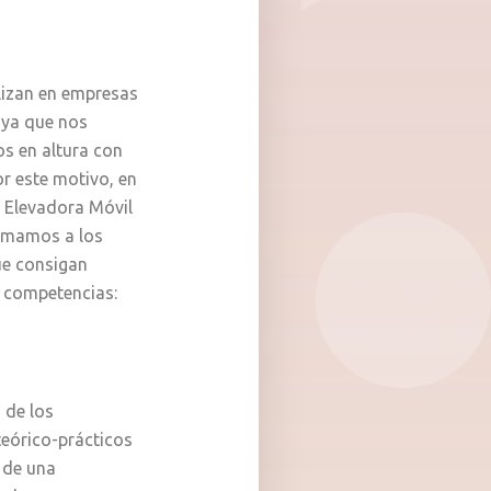
o
lizan en empresas
 ya que nos
os en altura con
or este motivo, en
a Elevadora Móvil
rmamos a los
ue consigan
s competencias:
 de los
eórico-prácticos
 de una