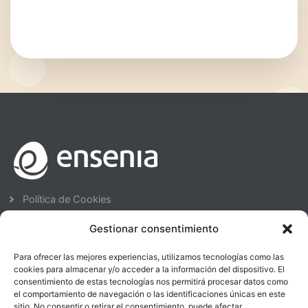
Política de Cookies
Avisos Legales
Gestionar consentimiento
Política de Privacidad
Política de Calidad
Para ofrecer las mejores experiencias, utilizamos tecnologías como las
cookies para almacenar y/o acceder a la información del dispositivo. El
ENSENIA FORMACIÓN - SORIA
consentimiento de estas tecnologías nos permitirá procesar datos como
el comportamiento de navegación o las identificaciones únicas en este
975 23 93 00
sitio. No consentir o retirar el consentimiento, puede afectar