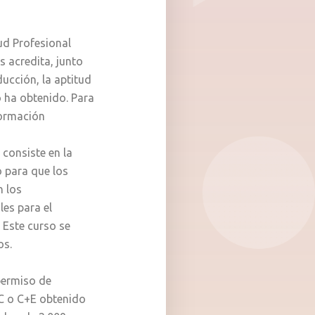
tud Profesional
 acredita, junto
ucción, la aptitud
o ha obtenido. Para
formación
consiste en la
o para que los
n los
es para el
. Este curso se
os.
permiso de
C o C+E obtenido